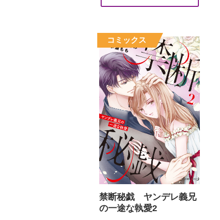
禁断秘戯 ヤンデレ義兄
の一途な執愛2