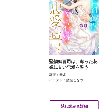
堅物御曹司は、奪った花
嫁に甘い忠愛を誓う
著者：奏多
イラスト：敷城こなつ
試し読み＆詳細