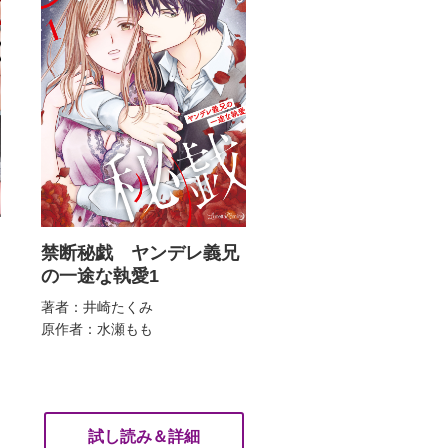
禁断秘戯 ヤンデレ義兄
の一途な執愛1
著者：井崎たくみ
原作者：水瀬もも
試し読み＆詳細