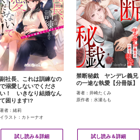
禁断秘戯 ヤンデレ義兄
副社長、これは訓練なの
の一途な執愛【分冊版】
で溺愛しないでくださ
い！ いきなり結婚なん
著者：井崎たくみ
原作者：水瀬もも
て困ります!?
著者：緒莉
イラスト：カトーナオ
試し読み＆詳細
試し読み＆詳細