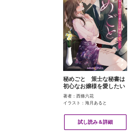
秘めごと 策士な秘書は
初心なお嬢様を愛したい
著者：西條六花
イラスト：海月あると
試し読み＆詳細