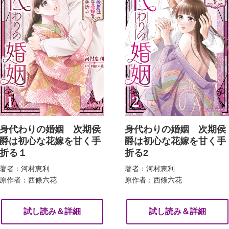
身代わりの婚姻 次期侯
身代わりの婚姻 次期侯
爵は初心な花嫁を甘く手
爵は初心な花嫁を甘く手
折る１
折る2
著者：河村恵利
著者：河村恵利
原作者：西條六花
原作者：西條六花
試し読み＆詳細
試し読み＆詳細