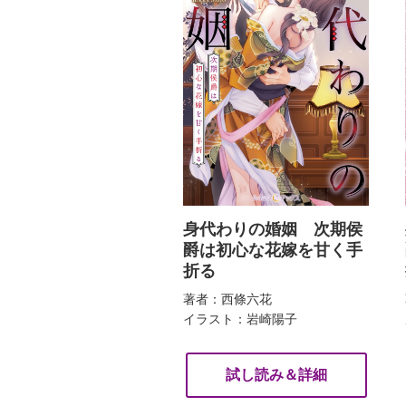
身代わりの婚姻 次期侯
爵は初心な花嫁を甘く手
折る
著者：西條六花
イラスト：岩崎陽子
試し読み＆詳細