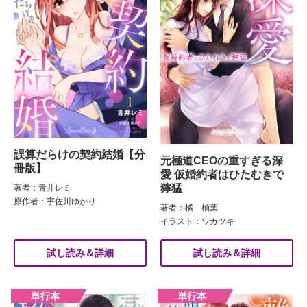
誤算だらけの契約結婚【分
元極道CEOの重すぎる深
冊版】
愛 仮婚約者はひたむきで
獰猛
著者：青井レミ
原作者：宇佐川ゆかり
著者：橘 柚葉
イラスト：ワカツキ
試し読み＆詳細
試し読み＆詳細