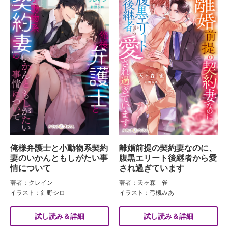
俺様弁護士と小動物系契約
離婚前提の契約妻なのに、
妻のいかんともしがたい事
腹黒エリート後継者から愛
情について
され過ぎています
著者：クレイン
著者：天ヶ森 雀
イラスト：針野シロ
イラスト：弓槻みあ
試し読み＆詳細
試し読み＆詳細