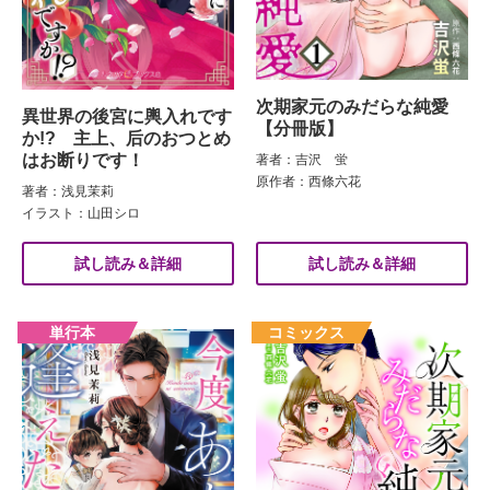
次期家元のみだらな純愛
異世界の後宮に輿入れです
【分冊版】
か!? 主上、后のおつとめ
はお断りです！
著者：吉沢 蛍
原作者：西條六花
著者：浅見茉莉
イラスト：山田シロ
試し読み＆詳細
試し読み＆詳細