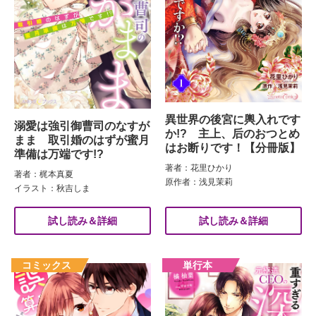
異世界の後宮に輿入れです
溺愛は強引御曹司のなすが
か!? 主上、后のおつとめ
まま 取引婚のはずが蜜月
はお断りです！【分冊版】
準備は万端です!?
著者：花里ひかり
著者：梶本真夏
原作者：浅見茉莉
イラスト：秋吉しま
試し読み＆詳細
試し読み＆詳細