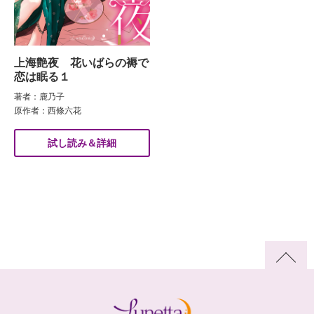
上海艶夜 花いばらの褥で
恋は眠る１
著者：鹿乃子
原作者：西條六花
試し読み＆詳細