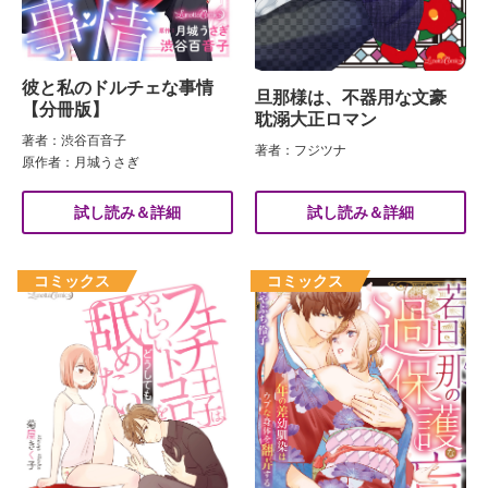
彼と私のドルチェな事情
旦那様は、不器用な文豪
【分冊版】
耽溺大正ロマン
著者：渋谷百音子
著者：フジツナ
原作者：月城うさぎ
試し読み＆詳細
試し読み＆詳細