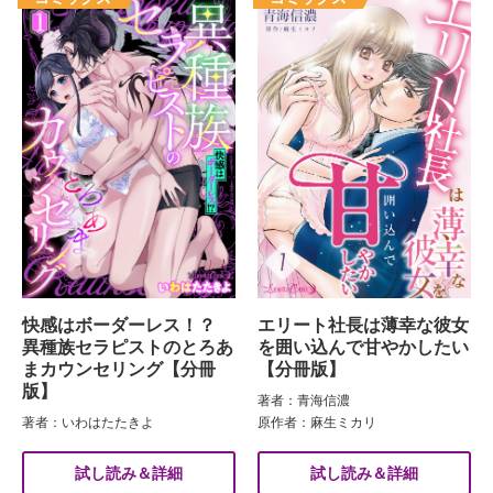
快感はボーダーレス！？
エリート社長は薄幸な彼女
異種族セラピストのとろあ
を囲い込んで甘やかしたい
まカウンセリング【分冊
【分冊版】
版】
著者：青海信濃
著者：いわはたたきよ
原作者：麻生ミカリ
試し読み＆詳細
試し読み＆詳細