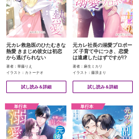
元カレ救急医のひたむきな
元カレ社長の溺愛プロポー
熱愛 きまじめ彼女は初恋
ズ 子育て中につき、恋愛
から逃げられない
は遠慮したはずですが!?
著者：華藤りえ
著者：麻生ミカリ
イラスト：カトーナオ
イラスト：藤浪まり
試し読み＆詳細
試し読み＆詳細