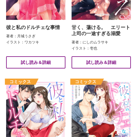
甘く、蕩ける。 エリート
彼と私のドルチェな事情
上司の一途すぎる溺愛
著者：月城うさぎ
著者：にしのムラサキ
イラスト：ワカツキ
イラスト：壱也
試し読み＆詳細
試し読み＆詳細