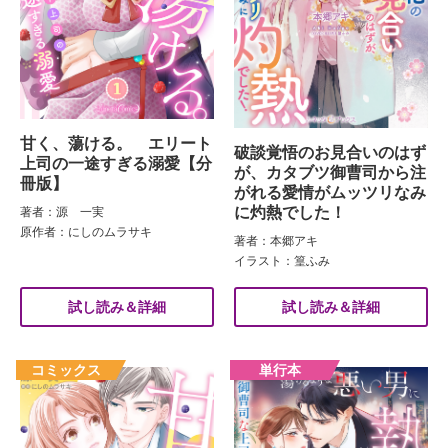
甘く、蕩ける。 エリート
破談覚悟のお見合いのはず
上司の一途すぎる溺愛【分
が、カタブツ御曹司から注
冊版】
がれる愛情がムッツリなみ
に灼熱でした！
著者：源 一実
原作者：にしのムラサキ
著者：本郷アキ
イラスト：篁ふみ
試し読み＆詳細
試し読み＆詳細