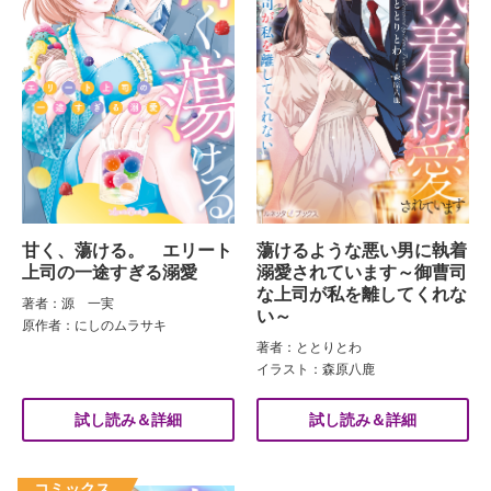
甘く、蕩ける。 エリート
蕩けるような悪い男に執着
上司の一途すぎる溺愛
溺愛されています～御曹司
な上司が私を離してくれな
著者：源 一実
い～
原作者：にしのムラサキ
著者：ととりとわ
イラスト：森原八鹿
試し読み＆詳細
試し読み＆詳細