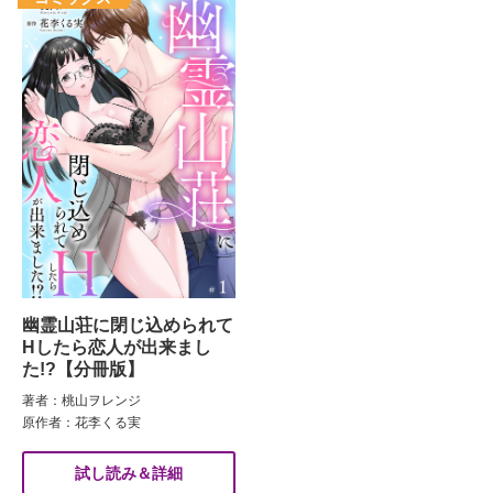
幽霊山荘に閉じ込められて
Hしたら恋人が出来まし
た!?【分冊版】
著者：桃山ヲレンジ
原作者：花李くる実
試し読み＆詳細