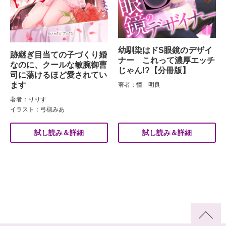
幼馴染はドS眼鏡のデザイ
跡継ぎ目当ての子づくり婚
ナー これって濃厚エッチ
なのに、クールな敏腕御曹
じゃん!?【分冊版】
司に蕩けるほど愛されてい
ます
著者：憧 明良
著者：りりす
イラスト：弓槻みあ
試し読み＆詳細
試し読み＆詳細