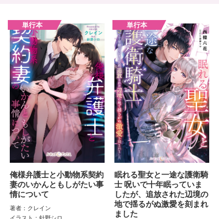
俺様弁護士と小動物系契約
眠れる聖女と一途な護衛騎
妻のいかんともしがたい事
士 呪いで十年眠っていま
情について
したが、追放された辺境の
地で揺るがぬ激愛を刻まれ
著者：クレイン
ました
イラスト：針野シロ