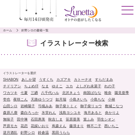
ホーム
針野シロの書籍一覧
イラストレーター検索
イラストレーターを選択
SHABON
あしか望
うすくち
カズアキ
カトーナオ
すらだまみ
チドリアシ
ちょめ仔
なま
ゆえこ
ユカ
よしざわ未菜子
れの子
ワカツキ
七夏
三廼
八千代ハル
北沢きょう
南国ばなな
唯奈
園見亜季
壱也
夜咲こん
天路ゆうつづ
如月瑞
小島きいち
小島ちな
小禄
山田シロ
岩崎陽子
弓槻みあ
御子柴トミィ
御子柴リョウ
敷城こなつ
森原八鹿
森白ろっか
氷堂れん
浅島ヨシユキ
海月あると
炎かりよ
無味子
田中琳
石田惠美
秋吉しま
笹原亜美
篁ふみ
羽生シオン
芦原モカ
花恋
花綵いおり
蔦森えん
藤浪まり
蜂不二子
西いちこ
逆月酒乱
針野シロ
鈴倉温
黒田うらら