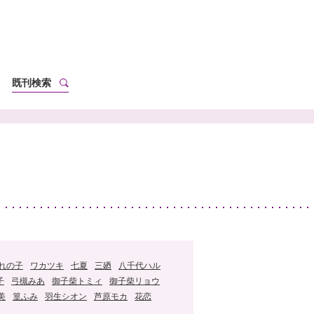
既刊検索
れの子
ワカツキ
七夏
三廼
八千代ハル
子
弓槻みあ
御子柴トミィ
御子柴リョウ
美
篁ふみ
羽生シオン
芦原モカ
花恋