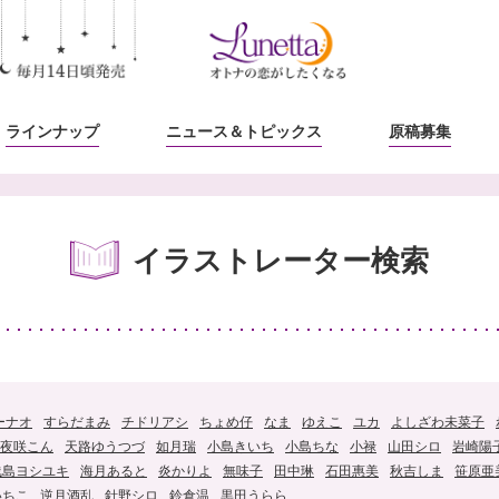
ラインナップ
ニュース
＆トピックス
原稿募集
イラストレーター検索
ーナオ
すらだまみ
チドリアシ
ちょめ仔
なま
ゆえこ
ユカ
よしざわ未菜子
夜咲こん
天路ゆうつづ
如月瑞
小島きいち
小島ちな
小禄
山田シロ
岩崎陽
浅島ヨシユキ
海月あると
炎かりよ
無味子
田中琳
石田惠美
秋吉しま
笹原亜
いちこ
逆月酒乱
針野シロ
鈴倉温
黒田うらら