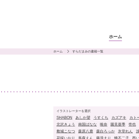
ホーム
ホーム
すらだまみの書籍一覧
イラストレーターを選択
SHABON
あしか望
うすくち
カズアキ
カト
北沢きょう
南国ばなな
唯奈
園見亜季
壱也
敷城こなつ
森原八鹿
森白ろっか
氷堂れん
花綵いおり
蔦森えん
藤浪まり
蜂不二子
西