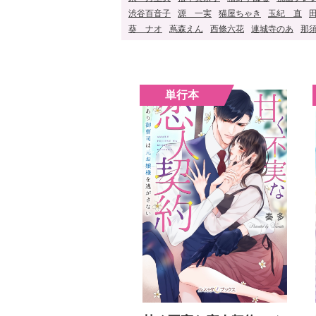
渋谷百音子
源 一実
猫屋ちゃき
玉紀 直
葵 ナオ
蔦森えん
西條六花
連城寺のあ
那