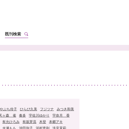
既刊検索
やぶち伶子
ひらび久美
フジツナ
みつき和美
天ヶ森 雀
奏多
宇佐川ゆかり
宇奈月 香
有允ひろみ
有坂芽流
木登
本郷アキ
水瀬もも
沖田弥子
河村恵利
浅見茉莉