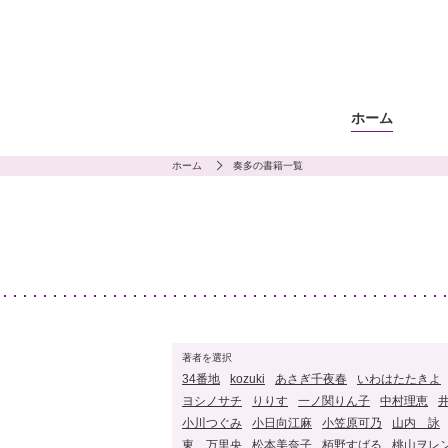
ホーム
ホーム
奏多の書籍一覧
著者を選択
34番地
kozuki
あさぎ千夜春
いわはたたきよ
ヨシノサチ
りりす
一ノ関りん子
中村理恵
小川つぐみ
小日向江麻
小笠原可乃
山内 詠
東 万里央
松本美奈子
栢野すばる
桃山ヲレ