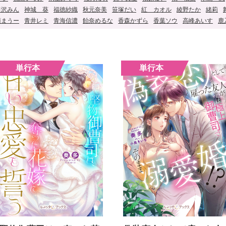
田沢みん
神城 葵
福徳紗織
秋元奈美
笹塚だい
紅 カオル
綾野たか
緒莉
須まうー
青井レミ
青海信濃
飴奈めるな
香森かずら
香葉ソウ
高峰あいす
鹿