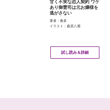
甘く不実な恋人契約 ワケ
あり御曹司は元お嬢様を
逃がさない
著者：奏多
イラスト：森原八鹿
試し読み＆詳細