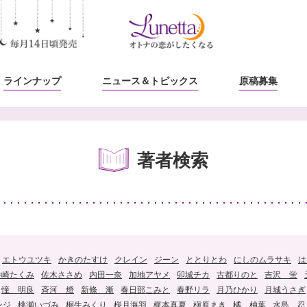
ラインナップ
ニュース
＆トピックス
原稿募集
著者検索
エトウユツキ
かきのたすけ
クレイン
ジーン
ととりとわ
にしのムラサキ
は
井崎たくみ
佐木ささめ
内田一奈
加地アヤメ
卯城チカ
古都りのと
吉沢 蛍
憧 明良
斉河 燈
新條 漸
春日部こみと
春野リラ
月乃ひかり
月城うさぎ
ンジ
桃瀬いづみ
桐生みくり
桜月海羽
梶本真夏
槇原まき
橘 柚葉
水島 忍