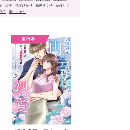
舞 姫美
花里ひかり
菊屋きく子
華藤りえ
乃子
麻生ミカリ