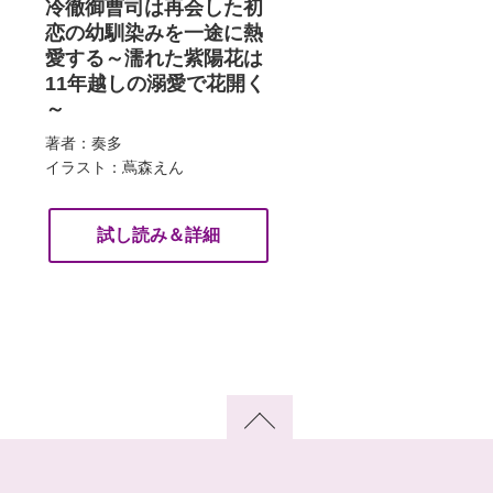
冷徹御曹司は再会した初
恋の幼馴染みを一途に熱
愛する～濡れた紫陽花は
11年越しの溺愛で花開く
～
著者：奏多
イラスト：蔦森えん
試し読み＆詳細