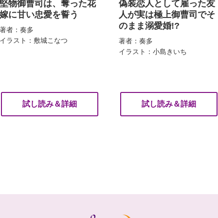
堅物御曹司は、奪った花
偽装恋人として雇った友
嫁に甘い忠愛を誓う
人が実は極上御曹司でそ
のまま溺愛婚!?
著者：奏多
イラスト：敷城こなつ
著者：奏多
イラスト：小島きいち
試し読み＆詳細
試し読み＆詳細