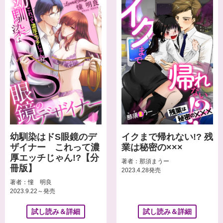
幼馴染はドS眼鏡のデ
イクまで帰れない!? 残
ザイナー これって濃
業は秘密の×××
厚エッチじゃん!?【分
著者：那須まうー
冊版】
2023.4.28発売
著者：憧 明良
2023.9.22～発売
試し読み＆詳細
試し読み＆詳細