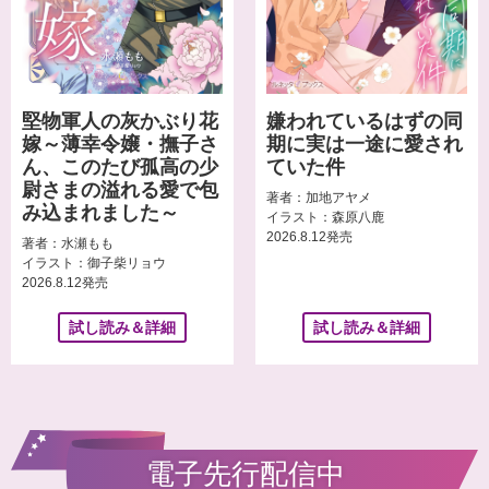
堅物軍人の灰かぶり花
嫌われているはずの同
嫁～薄幸令嬢・撫子さ
期に実は一途に愛され
ん、このたび孤高の少
ていた件
尉さまの溢れる愛で包
著者：加地アヤメ
み込まれました～
イラスト：森原八鹿
2026.8.12発売
著者：水瀬もも
イラスト：御子柴リョウ
2026.8.12発売
試し読み＆詳細
試し読み＆詳細