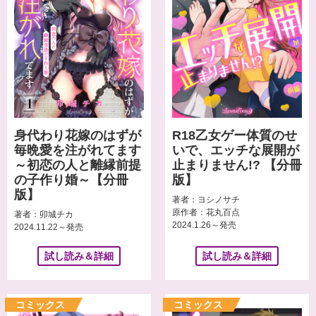
身代わり花嫁のはずが
R18乙女ゲー体質のせ
毎晩愛を注がれてます
いで、エッチな展開が
～初恋の人と離縁前提
止まりません!? 【分冊
の子作り婚～【分冊
版】
版】
著者：ヨシノサチ
原作者：花丸百点
著者：卯城チカ
2024.1.26～発売
2024.11.22～発売
試し読み＆詳細
試し読み＆詳細