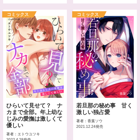
ひらいて見せて？ ナ
若旦那の秘め事 甘く
カまで全部。年上幼な
激しい独占愛
じみの愛撫は激しくて
著者：香葉ソウ
優しい
2021.12.24発売
著者：エトウユツキ
2022.4.28発売