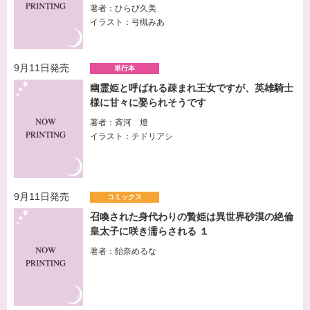
著者：ひらび久美
イラスト：弓槻みあ
9月11日発売
単行本
幽霊姫と呼ばれる疎まれ王女ですが、英雄騎士
様に甘々に娶られそうです
著者：斉河 燈
イラスト：チドリアシ
9月11日発売
コミックス
召喚された身代わりの贄姫は異世界砂漠の絶倫
皇太子に咲き濡らされる １
著者：飴奈めるな