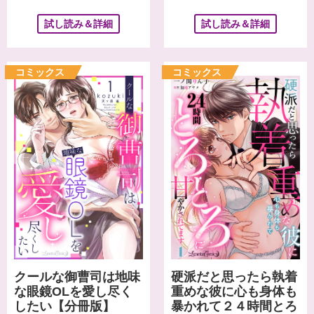
試し読み＆詳細
試し読み＆詳細
クールな御曹司は地味
硬派だと思ったら執着
な眼鏡OLを愛し尽く
重めな彼に心も身体も
したい【分冊版】
暴かれて２４時間とろ