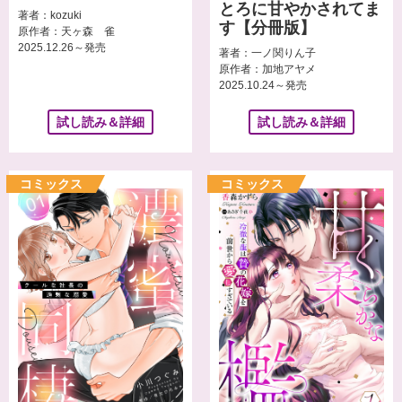
とろに甘やかされてま
著者：kozuki
す【分冊版】
原作者：天ヶ森 雀
2025.12.26～発売
著者：一ノ関りん子
原作者：加地アヤメ
2025.10.24～発売
試し読み＆詳細
試し読み＆詳細