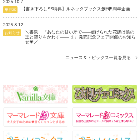
2025.10.7
【書き下ろしSS特典】ルネッタブックス創刊5周年企画
単行本
2025.8.12
＼書泉 『あなたの甘い牙で――虐げられた花嫁は狼の
お知らせ
王と契りをかわす―― １』発売記念フェア開催のお知ら
せ💗／
ニュース＆トピックス一覧を見る