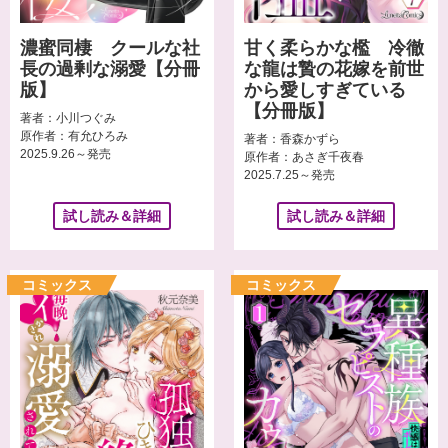
濃蜜同棲 クールな社
甘く柔らかな檻 冷徹
長の過剰な溺愛【分冊
な龍は贄の花嫁を前世
版】
から愛しすぎている
【分冊版】
著者：小川つぐみ
原作者：有允ひろみ
著者：香森かずら
2025.9.26～発売
原作者：あさぎ千夜春
2025.7.25～発売
試し読み＆詳細
試し読み＆詳細