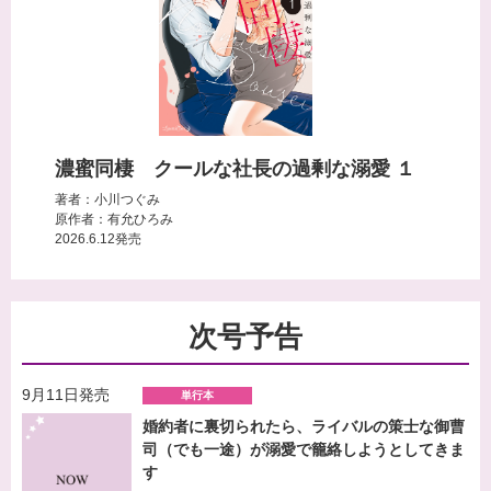
濃蜜同棲 クールな社長の過剰な溺愛 １
著者：小川つぐみ
原作者：有允ひろみ
2026.6.12発売
次号予告
9月11日発売
単行本
婚約者に裏切られたら、ライバルの策士な御曹
司（でも一途）が溺愛で籠絡しようとしてきま
す