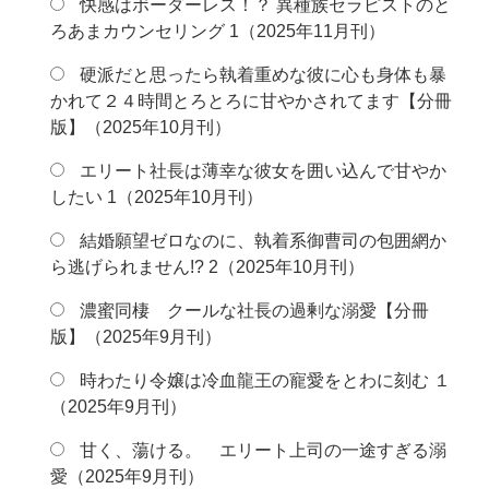
快感はボーダーレス！？ 異種族セラピストのと
ろあまカウンセリング 1（2025年11月刊）
硬派だと思ったら執着重めな彼に心も身体も暴
かれて２４時間とろとろに甘やかされてます【分冊
版】（2025年10月刊）
エリート社長は薄幸な彼女を囲い込んで甘やか
したい 1（2025年10月刊）
結婚願望ゼロなのに、執着系御曹司の包囲網か
ら逃げられません!? 2（2025年10月刊）
濃蜜同棲 クールな社長の過剰な溺愛【分冊
版】（2025年9月刊）
時わたり令嬢は冷血龍王の寵愛をとわに刻む １
（2025年9月刊）
甘く、蕩ける。 エリート上司の一途すぎる溺
愛（2025年9月刊）