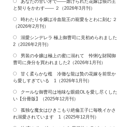
あなたの甘い牙で――虐げられた花嫁は狼の王
と契りをかわす―― ２（2026年3月刊）
時わたり令嬢は冷血龍王の寵愛をとわに刻む ２
（2026年2月刊）
溺愛シンデレラ 極上御曹司に見初められました
2（2026年2月刊）
男装の令嬢は極上の蜜に溺れて 怜悧な財閥御
曹司に身分を買われました2（2026年1月刊）
甘く柔らかな檻 冷徹な龍は贄の花嫁を前世か
ら愛しすぎている 1（2026年1月刊）
クールな御曹司は地味な眼鏡OLを愛し尽くした
い【分冊版】（2025年12月刊）
孤独な魔女はひきこもり絶倫王子に毎晩イかさ
れ溺愛されています 1（2025年12月刊）