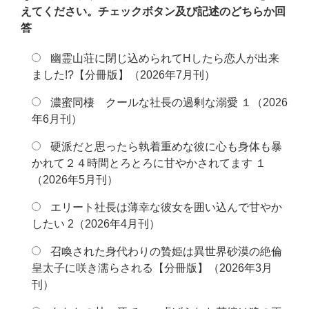
えてください。
チェックボタン及び記述のどちらか回
答
幽霊山荘に閉じ込められてHしたら恋人が出来
ました!?【分冊版】（2026年7月刊）
濃蜜同棲 クールな社長の過剰な溺愛 １（2026
年6月刊）
硬派だと思ったら執着重めな彼に心も身体も暴
かれて２４時間とろとろに甘やかされてます １
（2026年5月刊）
エリート社長は薄幸な彼女を囲い込んで甘やか
したい 2（2026年4月刊）
召喚された身代わりの贄姫は異世界砂漠の絶倫
皇太子に咲き濡らされる【分冊版】（2026年3月
刊）