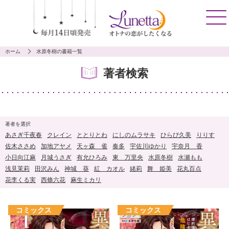
ホーム
水原冬樹の書籍一覧
著者検索
著者を選択
あさぎ千夜春
クレイン
ととりとわ
にしのムラサキ
ひらび久美
りりす
佐木ささめ
加地アヤメ
天ヶ森 雀
奏多
宇佐川ゆかり
宇奈月 香
小日向江麻
月城うさぎ
有允ひろみ
東 万里央
水原冬樹
水瀬もも
浅見茉莉
田沢みん
神城 葵
紅 カオル
緒莉
舞 姫美
花丸百点
花李くる実
西條六花
麻生ミカリ