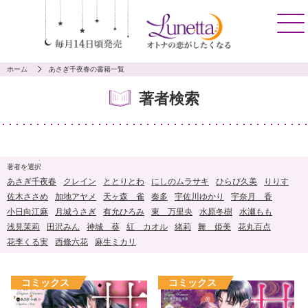
ホーム
あさぎ千夜春の書籍一覧
著者検索
著者を選択
あさぎ千夜春
クレイン
ととりとわ
にしのムラサキ
ひらび久美
りりす
佐木ささめ
加地アヤメ
天ヶ森 雀
奏多
宇佐川ゆかり
宇奈月 香
小日向江麻
月城うさぎ
有允ひろみ
東 万里央
水原冬樹
水瀬もも
浅見茉莉
田沢みん
神城 葵
紅 カオル
緒莉
舞 姫美
花丸百点
花李くる実
西條六花
麻生ミカリ