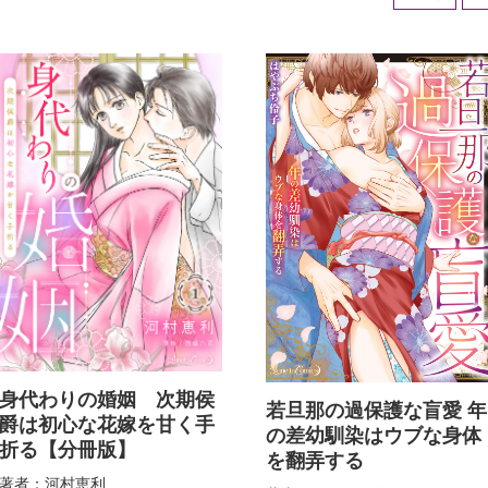
身代わりの婚姻 次期侯
若旦那の過保護な盲愛 年
爵は初心な花嫁を甘く手
の差幼馴染はウブな身体
折る【分冊版】
を翻弄する
著者：河村恵利