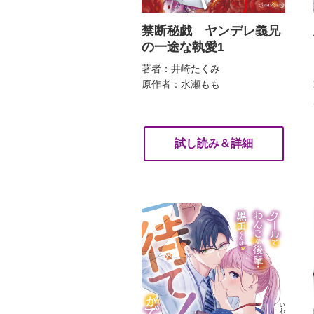
禁断秘戯 ヤンデレ義兄
の一途な執愛1
著者：井崎たくみ
原作者：水瀬もも
試し読み＆詳細