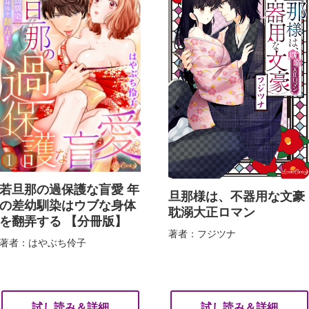
若旦那の過保護な盲愛 年
旦那様は、不器用な文豪
の差幼馴染はウブな身体
耽溺大正ロマン
を翻弄する 【分冊版】
著者：フジツナ
著者：はやぶち伶子
試し読み＆詳細
試し読み＆詳細