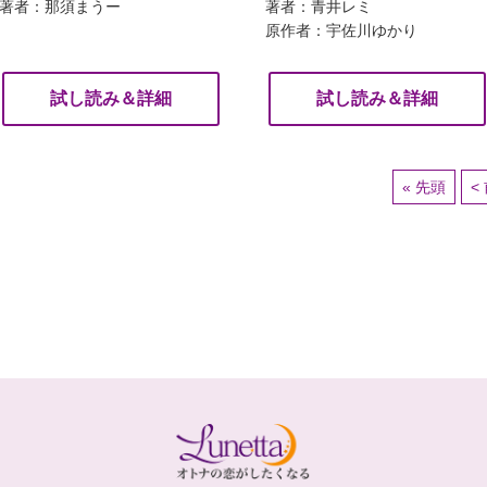
著者：那須まうー
著者：青井レミ
原作者：宇佐川ゆかり
試し読み＆詳細
試し読み＆詳細
« 先頭
<