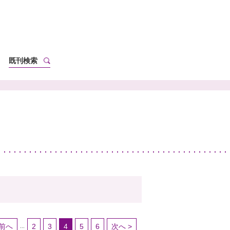
既刊検索
 前へ
2
3
4
5
6
次へ >
...