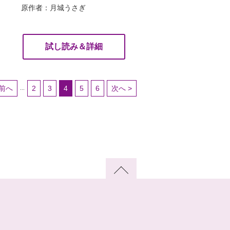
原作者：月城うさぎ
試し読み＆詳細
 前へ
2
3
4
5
6
次へ >
...