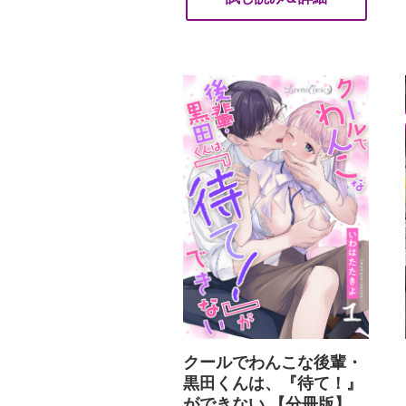
クールでわんこな後輩・
黒田くんは、『待て！』
ができない 【分冊版】