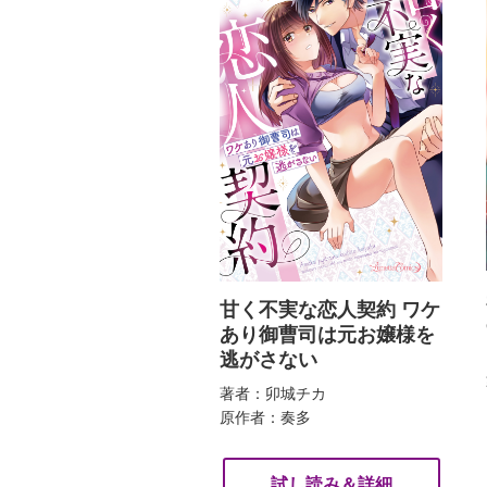
甘く不実な恋人契約 ワケ
あり御曹司は元お嬢様を
逃がさない
著者：卯城チカ
原作者：奏多
試し読み＆詳細