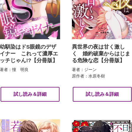
幼馴染はドS眼鏡のデザ
異世界の夜は甘く激し
イナー これって濃厚エ
く 婚約破棄からはじま
ッチじゃん!?【分冊版】
る危険な恋【分冊版】
著者：憧 明良
著者：ジーン
原作者：水原冬樹
試し読み＆詳細
試し読み＆詳細