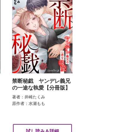
禁断秘戯 ヤンデレ義兄
の一途な執愛【分冊版】
著者：井崎たくみ
原作者：水瀬もも
試し読み＆詳細