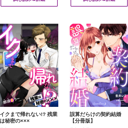
イクまで帰れない!? 残業
誤算だらけの契約結婚
は秘密の×××
【分冊版】