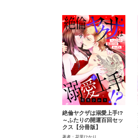
絶倫ヤクザは溺愛上手!?
～ふたりの開運百回セッ
クス【分冊版】
著者：花里ひかり