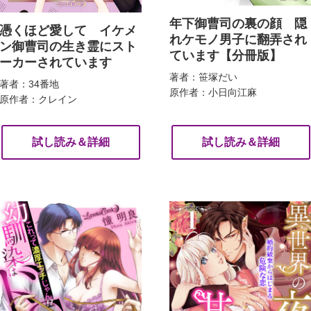
年下御曹司の裏の顔 隠
憑くほど愛して イケメ
れケモノ男子に翻弄され
ン御曹司の生き霊にスト
ています【分冊版】
ーカーされています
著者：笹塚だい
著者：34番地
原作者：小日向江麻
原作者：クレイン
試し読み＆詳細
試し読み＆詳細