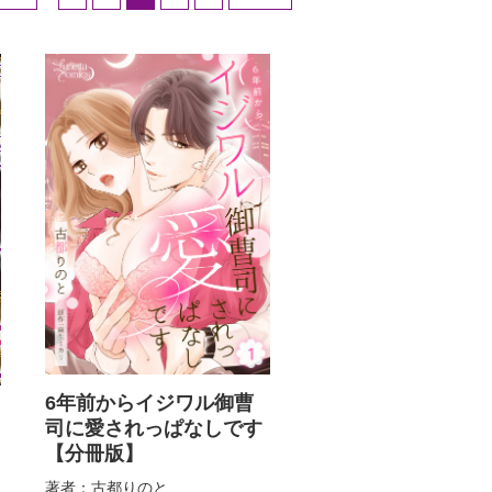
6年前からイジワル御曹
司に愛されっぱなしです
【分冊版】
著者：古都りのと