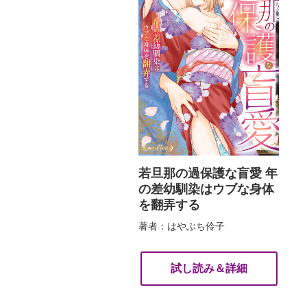
若旦那の過保護な盲愛 年
の差幼馴染はウブな身体
を翻弄する
著者：はやぶち伶子
試し読み＆詳細