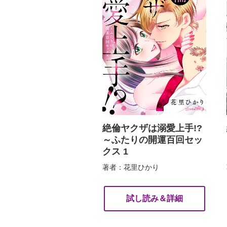
絶倫ヤクザは溺愛上手!?
～ふたりの開運百回セッ
クス 1
著者：花里ひかり
試し読み＆詳細