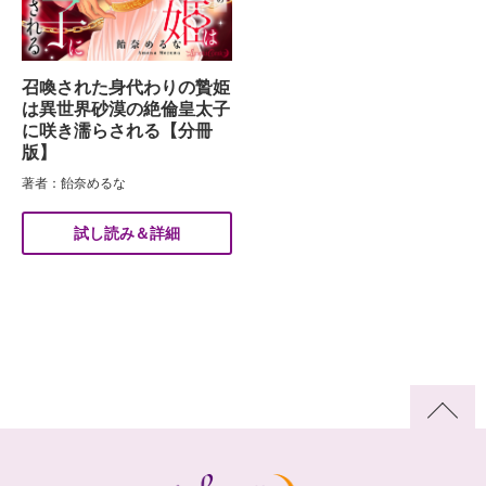
召喚された身代わりの贄姫
は異世界砂漠の絶倫皇太子
に咲き濡らされる【分冊
版】
著者：飴奈めるな
試し読み＆詳細