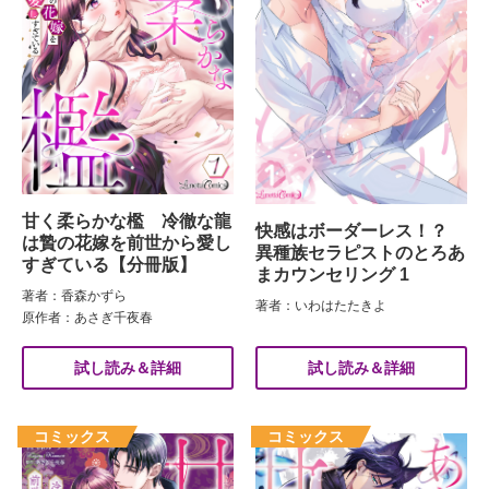
甘く柔らかな檻 冷徹な龍
快感はボーダーレス！？
は贄の花嫁を前世から愛し
異種族セラピストのとろあ
すぎている【分冊版】
まカウンセリング 1
著者：香森かずら
著者：いわはたたきよ
原作者：あさぎ千夜春
試し読み＆詳細
試し読み＆詳細