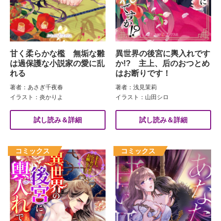
甘く柔らかな檻 無垢な雛
異世界の後宮に輿入れです
は過保護な小説家の愛に乱
か!? 主上、后のおつとめ
れる
はお断りです！
著者：あさぎ千夜春
著者：浅見茉莉
イラスト：炎かりよ
イラスト：山田シロ
試し読み＆詳細
試し読み＆詳細