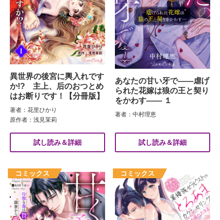
異世界の後宮に輿入れです
あなたの甘い牙で――虐げ
か!? 主上、后のおつとめ
られた花嫁は狼の王と契り
はお断りです！【分冊版】
をかわす―― １
著者：花里ひかり
著者：中村理恵
原作者：浅見茉莉
試し読み＆詳細
試し読み＆詳細