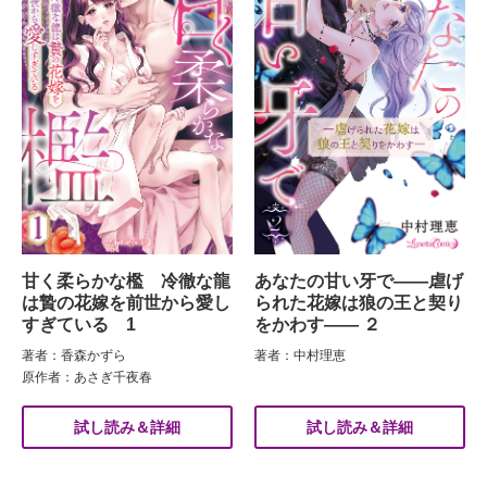
甘く柔らかな檻 冷徹な龍
あなたの甘い牙で――虐げ
は贄の花嫁を前世から愛し
られた花嫁は狼の王と契り
すぎている 1
をかわす―― ２
著者：香森かずら
著者：中村理恵
原作者：あさぎ千夜春
試し読み＆詳細
試し読み＆詳細