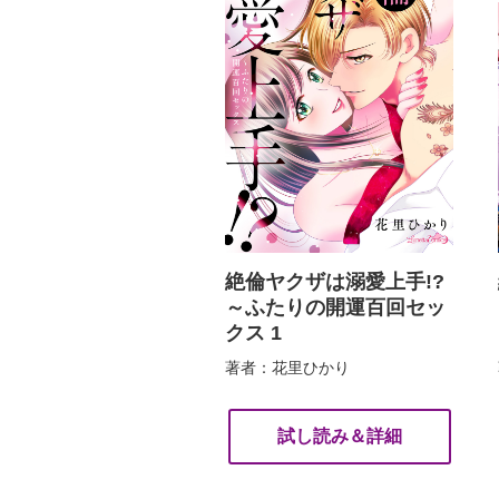
絶倫ヤクザは溺愛上手!?
～ふたりの開運百回セッ
クス 1
著者：花里ひかり
試し読み＆詳細