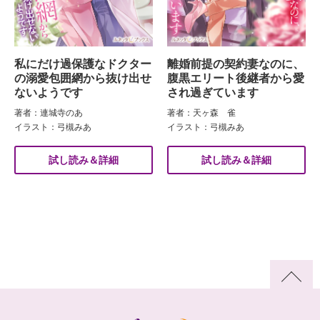
私にだけ過保護なドクター
離婚前提の契約妻なのに、
の溺愛包囲網から抜け出せ
腹黒エリート後継者から愛
ないようです
され過ぎています
著者：連城寺のあ
著者：天ヶ森 雀
イラスト：弓槻みあ
イラスト：弓槻みあ
試し読み＆詳細
試し読み＆詳細