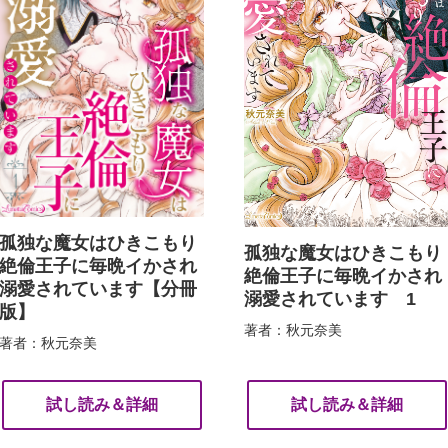
孤独な魔女はひきこもり
孤独な魔女はひきこもり
絶倫王子に毎晩イかされ
絶倫王子に毎晩イかされ
溺愛されています【分冊
溺愛されています 1
版】
著者：秋元奈美
著者：秋元奈美
試し読み＆詳細
試し読み＆詳細