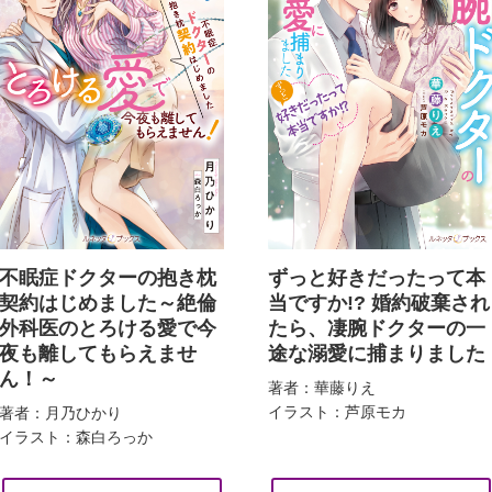
不眠症ドクターの抱き枕
ずっと好きだったって本
契約はじめました～絶倫
当ですか!? 婚約破棄され
外科医のとろける愛で今
たら、凄腕ドクターの一
夜も離してもらえませ
途な溺愛に捕まりました
ん！～
著者：華藤りえ
イラスト：芦原モカ
著者：月乃ひかり
イラスト：森白ろっか