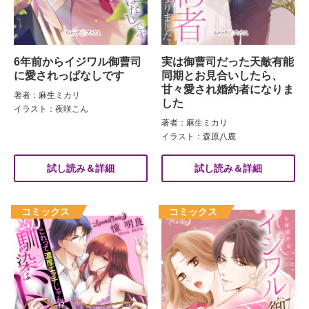
6年前からイジワル御曹司
実は御曹司だった天敵有能
に愛されっぱなしです
同期とお見合いしたら、
甘々愛され婚約者になりま
著者：麻生ミカリ
した
イラスト：夜咲こん
著者：麻生ミカリ
イラスト：森原八鹿
試し読み＆詳細
試し読み＆詳細