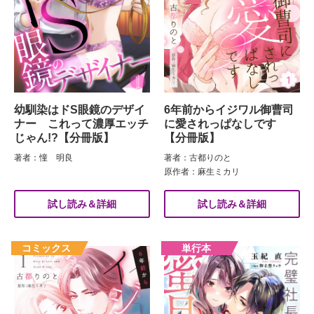
幼馴染はドS眼鏡のデザイ
6年前からイジワル御曹司
ナー これって濃厚エッチ
に愛されっぱなしです
じゃん!?【分冊版】
【分冊版】
著者：憧 明良
著者：古都りのと
原作者：麻生ミカリ
試し読み＆詳細
試し読み＆詳細