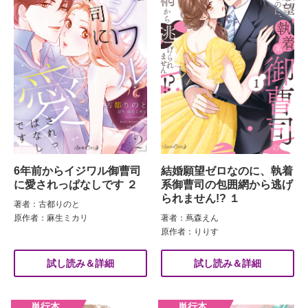
6年前からイジワル御曹司
結婚願望ゼロなのに、執着
に愛されっぱなしです ２
系御曹司の包囲網から逃げ
られません!? １
著者：古都りのと
原作者：麻生ミカリ
著者：蔦森えん
原作者：りりす
試し読み＆詳細
試し読み＆詳細