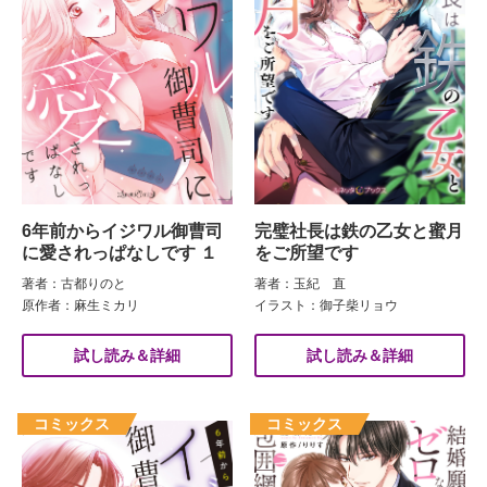
6年前からイジワル御曹司
完璧社長は鉄の乙女と蜜月
に愛されっぱなしです １
をご所望です
著者：古都りのと
著者：玉紀 直
原作者：麻生ミカリ
イラスト：御子柴リョウ
試し読み＆詳細
試し読み＆詳細