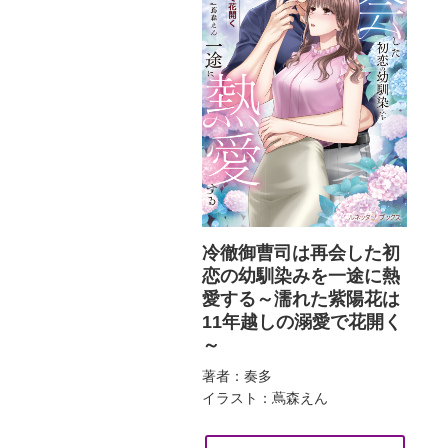
冷徹御曹司は再会した初
恋の幼馴染みを一途に熱
愛する～濡れた紫陽花は
11年越しの溺愛で花開く
～
著者：奏多
イラスト：蔦森えん