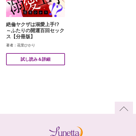
絶倫ヤクザは溺愛上手!?
～ふたりの開運百回セック
ス【分冊版】
著者：花里ひかり
試し読み＆詳細