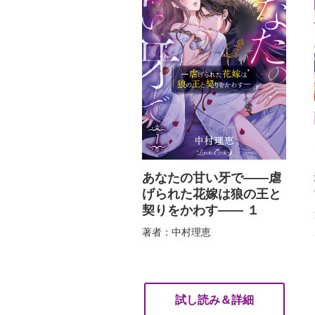
あなたの甘い牙で――虐
げられた花嫁は狼の王と
契りをかわす―― １
著者：中村理恵
試し読み＆詳細