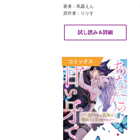
著者：蔦森えん
原作者：りりす
試し読み＆詳細