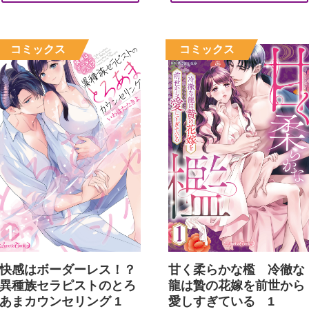
快感はボーダーレス！？
甘く柔らかな檻 冷徹な
異種族セラピストのとろ
龍は贄の花嫁を前世から
あまカウンセリング 1
愛しすぎている 1