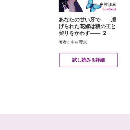
あなたの甘い牙で――虐
げられた花嫁は狼の王と
契りをかわす―― ２
著者：中村理恵
試し読み＆詳細