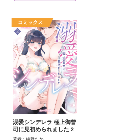
溺愛シンデレラ 極上御曹
司に見初められました 2
著者：綾野たか