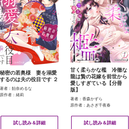
甘く柔らかな檻 冷徹な
秘密の若奥様 妻を溺愛
龍は贄の花嫁を前世から
するのは夫の役目です ２
愛しすぎている【分冊
著者：飴奈めるな
版】
原作者：緒莉
著者：香森かずら
原作者：あさぎ千夜春
試し読み＆詳細
試し読み＆詳細