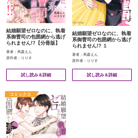
結婚願望ゼロなのに、執着
結婚願望ゼロなのに、執着
系御曹司の包囲網から逃げ
系御曹司の包囲網から逃げ
られません!?【分冊版】
られません!? １
著者：蔦森えん
著者：蔦森えん
原作者：りりす
原作者：りりす
試し読み＆詳細
試し読み＆詳細