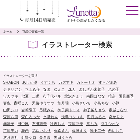
ホーム
花恋の書籍一覧
イラストレーター検索
イラストレーターを選択
SHABON
あしか望
うすくち
カズアキ
カトーナオ
すらだまみ
チドリアシ
ちょめ仔
なま
ゆえこ
ユカ
よしざわ未菜子
れの子
ワカツキ
七夏
三廼
八千代ハル
北沢きょう
南国ばなな
唯奈
園見亜季
壱也
夜咲こん
天路ゆうつづ
如月瑞
小島きいち
小島ちな
小禄
山田シロ
岩崎陽子
弓槻みあ
御子柴トミィ
御子柴リョウ
敷城こなつ
森原八鹿
森白ろっか
氷堂れん
浅島ヨシユキ
海月あると
炎かりよ
無味子
田中琳
石田惠美
秋吉しま
笹原亜美
篁ふみ
羽生シオン
芦原モカ
花恋
花綵いおり
蔦森えん
藤浪まり
蜂不二子
西いちこ
逆月酒乱
針野シロ
鈴倉温
黒田うらら