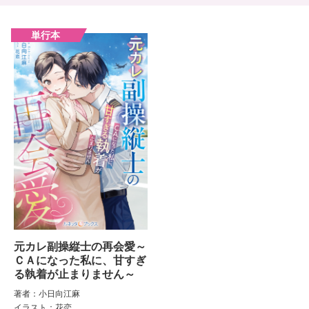
元カレ副操縦士の再会愛～
ＣＡになった私に、甘すぎ
る執着が止まりません～
著者：小日向江麻
イラスト：花恋