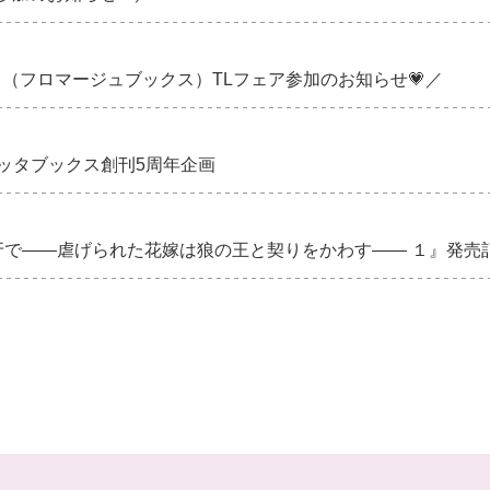
（フロマージュブックス）TLフェア参加のお知らせ💗／
ッタブックス創刊5周年企画
で――虐げられた花嫁は狼の王と契りをかわす―― １』発売記