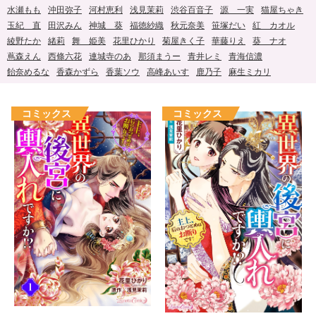
水瀬もも
沖田弥子
河村恵利
浅見茉莉
渋谷百音子
源 一実
猫屋ちゃき
玉紀 直
田沢みん
神城 葵
福徳紗織
秋元奈美
笹塚だい
紅 カオル
綾野たか
緒莉
舞 姫美
花里ひかり
菊屋きく子
華藤りえ
葵 ナオ
蔦森えん
西條六花
連城寺のあ
那須まうー
青井レミ
青海信濃
飴奈めるな
香森かずら
香葉ソウ
高峰あいす
鹿乃子
麻生ミカリ