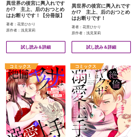
異世界の後宮に輿入れです
異世界の後宮に輿入れです
か!? 主上、后のおつとめ
か!? 主上、后のおつとめ
はお断りです！【分冊版】
はお断りです！
著者：花里ひかり
著者：花里ひかり
原作者：浅見茉莉
原作者：浅見茉莉
試し読み＆詳細
試し読み＆詳細