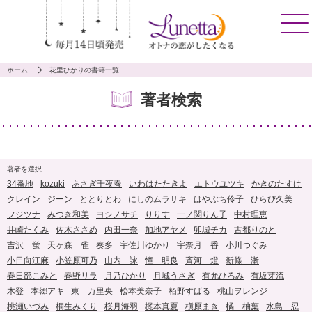
ホーム
花里ひかりの書籍一覧
著者検索
著者を選択
34番地
kozuki
あさぎ千夜春
いわはたたきよ
エトウユツキ
かきのたすけ
クレイン
ジーン
ととりとわ
にしのムラサキ
はやぶち伶子
ひらび久美
フジツナ
みつき和美
ヨシノサチ
りりす
一ノ関りん子
中村理恵
井崎たくみ
佐木ささめ
内田一奈
加地アヤメ
卯城チカ
古都りのと
吉沢 蛍
天ヶ森 雀
奏多
宇佐川ゆかり
宇奈月 香
小川つぐみ
小日向江麻
小笠原可乃
山内 詠
憧 明良
斉河 燈
新條 漸
春日部こみと
春野リラ
月乃ひかり
月城うさぎ
有允ひろみ
有坂芽流
木登
本郷アキ
東 万里央
松本美奈子
栢野すばる
桃山ヲレンジ
桃瀬いづみ
桐生みくり
桜月海羽
梶本真夏
槇原まき
橘 柚葉
水島 忍