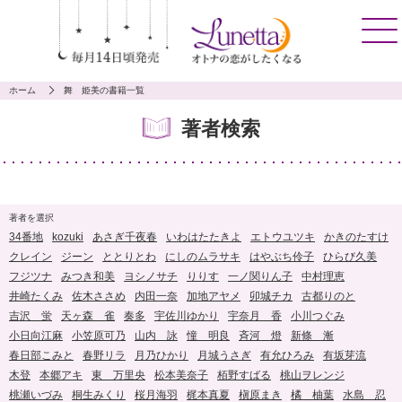
ホーム
舞 姫美の書籍一覧
著者検索
著者を選択
34番地
kozuki
あさぎ千夜春
いわはたたきよ
エトウユツキ
かきのたすけ
クレイン
ジーン
ととりとわ
にしのムラサキ
はやぶち伶子
ひらび久美
フジツナ
みつき和美
ヨシノサチ
りりす
一ノ関りん子
中村理恵
井崎たくみ
佐木ささめ
内田一奈
加地アヤメ
卯城チカ
古都りのと
吉沢 蛍
天ヶ森 雀
奏多
宇佐川ゆかり
宇奈月 香
小川つぐみ
小日向江麻
小笠原可乃
山内 詠
憧 明良
斉河 燈
新條 漸
春日部こみと
春野リラ
月乃ひかり
月城うさぎ
有允ひろみ
有坂芽流
木登
本郷アキ
東 万里央
松本美奈子
栢野すばる
桃山ヲレンジ
桃瀬いづみ
桐生みくり
桜月海羽
梶本真夏
槇原まき
橘 柚葉
水島 忍