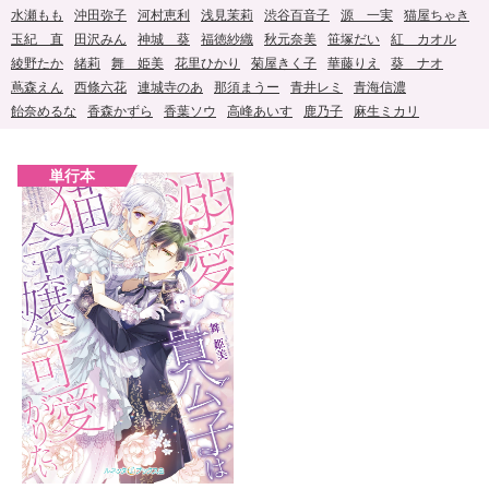
水瀬もも
沖田弥子
河村恵利
浅見茉莉
渋谷百音子
源 一実
猫屋ちゃき
玉紀 直
田沢みん
神城 葵
福徳紗織
秋元奈美
笹塚だい
紅 カオル
綾野たか
緒莉
舞 姫美
花里ひかり
菊屋きく子
華藤りえ
葵 ナオ
蔦森えん
西條六花
連城寺のあ
那須まうー
青井レミ
青海信濃
飴奈めるな
香森かずら
香葉ソウ
高峰あいす
鹿乃子
麻生ミカリ