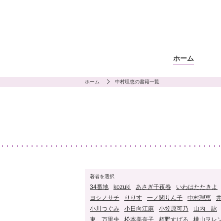
ホーム
ホーム
中村理恵の書籍一覧
著者を選択
34番地
kozuki
あさぎ千夜春
いわはたたきよ
ヨシノサチ
りりす
一ノ関りん子
中村理恵
小川つぐみ
小日向江麻
小笠原可乃
山内 詠
東 万里央
松本美奈子
栢野すばる
桃山ヲレ