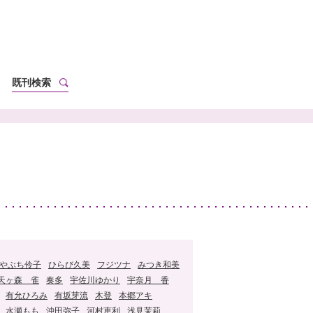
既刊検索
やぶち伶子
ひらび久美
フジツナ
みつき和美
天ヶ森 雀
奏多
宇佐川ゆかり
宇奈月 香
有允ひろみ
有坂芽流
木登
本郷アキ
水瀬もも
沖田弥子
河村恵利
浅見茉莉