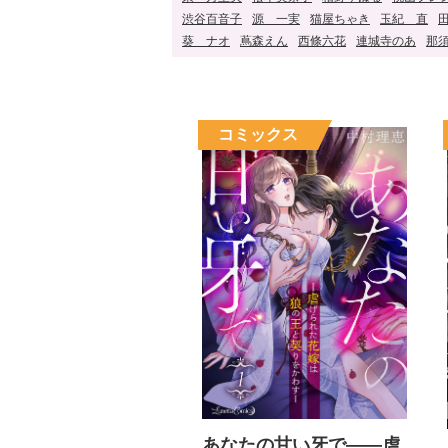
渋谷百音子
源 一実
猫屋ちゃき
玉紀 直
葵 ナオ
蔦森えん
西條六花
連城寺のあ
那
あなたの甘い牙で――虐