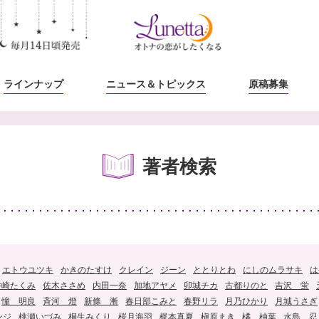
ラインナップ
ニュース
＆トピックス
原稿募集
著者検索
エトウユツキ
かきのたすけ
クレイン
ジーン
ととりとわ
にしのムラサキ
は
井崎たくみ
佐木ささめ
内田一奈
加地アヤメ
卯城チカ
古都りのと
吉沢 蛍
憧 明良
斉河 燈
新條 漸
春日部こみと
春野リラ
月乃ひかり
月城うさぎ
ンジ
桃瀬いづみ
桐生みくり
桜月海羽
梶本真夏
槇原まき
橘 柚葉
水島 忍