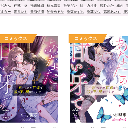
田沢みん
神城 葵
福徳紗織
秋元奈美
笹塚だい
紅 カオル
綾野たか
緒莉
須まうー
青井レミ
青海信濃
飴奈めるな
香森かずら
香葉ソウ
高峰あいす
鹿