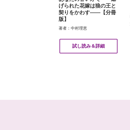
げられた花嫁は狼の王と
契りをかわす――【分冊
版】
著者：中村理恵
試し読み＆詳細