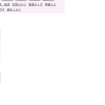
舞 姫美
花里ひかり
菊屋きく子
華藤りえ
乃子
麻生ミカリ