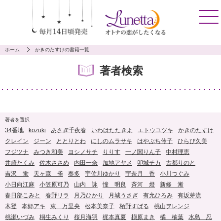
ホーム
かきのたすけの書籍一覧
著者検索
著者を選択
34番地
kozuki
あさぎ千夜春
いわはたたきよ
エトウユツキ
かきのたすけ
クレイン
ジーン
ととりとわ
にしのムラサキ
はやぶち伶子
ひらび久美
フジツナ
みつき和美
ヨシノサチ
りりす
一ノ関りん子
中村理恵
井崎たくみ
佐木ささめ
内田一奈
加地アヤメ
卯城チカ
古都りのと
吉沢 蛍
天ヶ森 雀
奏多
宇佐川ゆかり
宇奈月 香
小川つぐみ
小日向江麻
小笠原可乃
山内 詠
憧 明良
斉河 燈
新條 漸
春日部こみと
春野リラ
月乃ひかり
月城うさぎ
有允ひろみ
有坂芽流
木登
本郷アキ
東 万里央
松本美奈子
栢野すばる
桃山ヲレンジ
桃瀬いづみ
桐生みくり
桜月海羽
梶本真夏
槇原まき
橘 柚葉
水島 忍