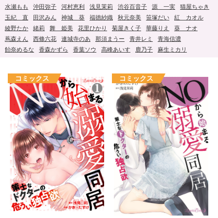
水瀬もも
沖田弥子
河村恵利
浅見茉莉
渋谷百音子
源 一実
猫屋ちゃき
玉紀 直
田沢みん
神城 葵
福徳紗織
秋元奈美
笹塚だい
紅 カオル
綾野たか
緒莉
舞 姫美
花里ひかり
菊屋きく子
華藤りえ
葵 ナオ
蔦森えん
西條六花
連城寺のあ
那須まうー
青井レミ
青海信濃
飴奈めるな
香森かずら
香葉ソウ
高峰あいす
鹿乃子
麻生ミカリ